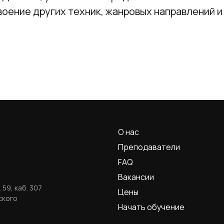
оение других техник, жанровых направлений и
О нас
Преподаватели
FAQ
Вакансии
 59, каб. 307
Цены
ского
Начать обучение