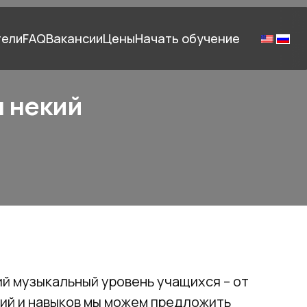
тели
FAQ
Вакансии
Цены
Начать обучение
я некий
й музыкальный уровень учащихся – от
ний и навыков мы можем предложить