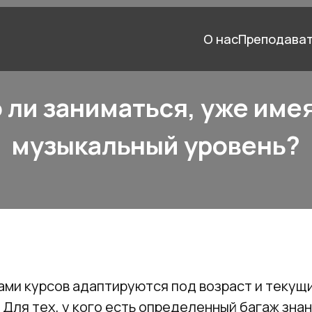
О нас
Преподава
ли заниматься, уже име
музыкальный уровень?
ами курсов адаптируются под возраст и текущи
Для тех, у кого есть определенный багаж зна